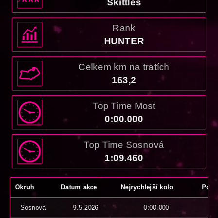
Skittles
Rank
HUNTER
Celkem km na tratích
163,2
Top Time Most
0:00.000
Top Time Sosnová
1:09.460
Okruh
Datum akce
Nejrychlejší kolo
Počet
Sosnová
9.5.2026
0:00.000