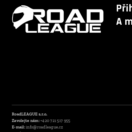
Při
A m
RoadLEAGUE s.r.o.
Zavolejte nám:
+420 721 517 955
E-mail:
info@roadleague.cz