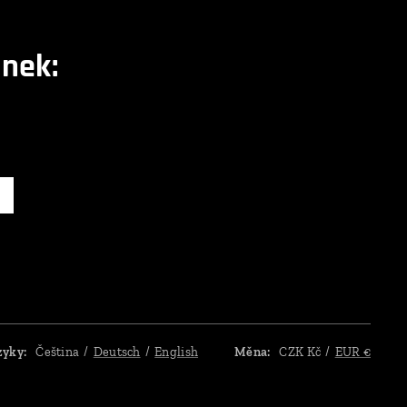
nek:
zyky
Čeština
Deutsch
English
Měna
CZK Kč
EUR €