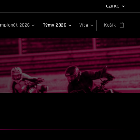
CZK
KČ
mpionát 2026
Týmy 2026
Více
Košík