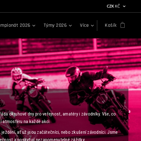
CZK
KČ
mpionát 2026
Týmy 2026
Více
Košík
ádá okruhové dny pro veřejnost, amatéry i závodníky. Vše, co
ší atmosféru na každé akci.
 ježdění, ať už jsou začátečníci, nebo zkušení závodníci. Jsme
pečnost a poskytují nezapomenutelné zážitky.