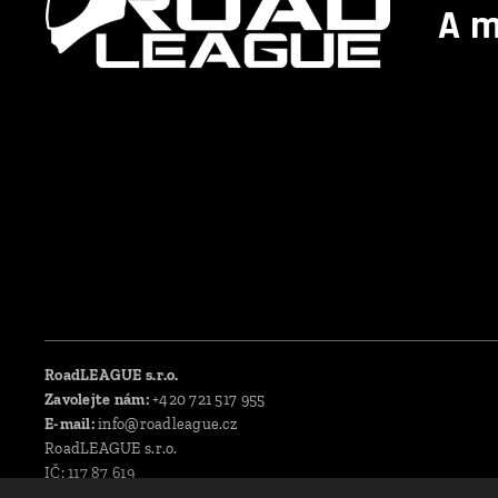
A m
RoadLEAGUE s.r.o.
Zavolejte nám:
+420 721 517 955
E-mail:
info@roadleague.cz
RoadLEAGUE s.r.o.
IČ: 117 87 619
DIČ: CZ11787619