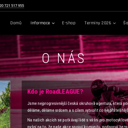
20 721 517 955
Domů
Informace
E-shop
Termíny 2026
Ša
O NÁS
Kdo je RoadLEAGUE?
Jsme nejprogresivnější česká okruhová agentura, která poř
děláme, děláme srdcem a s cílem vytvořit co nejpřátelštěj
Na našich akcích se potkávají lidé s vášní pro motocyklové
pyšní na to, že naše akce spojují komunitu, podporují bez