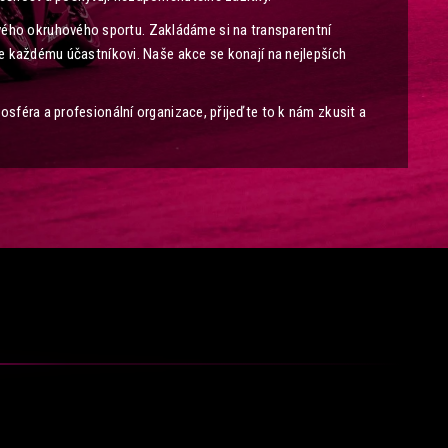
ho okruhového sportu. Zakládáme si na transparentní
 ke každému účastníkovi. Naše akce se konají na nejlepších
osféra a profesionální organizace, přijeďte to k nám zkusit a