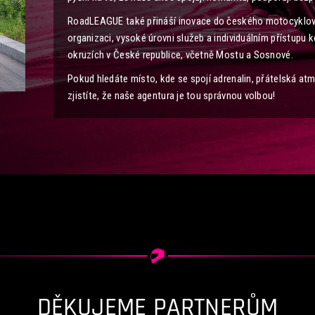
RoadLEAGUE také přináší inovace do českého motocyklové
organizaci, vysoké úrovni služeb a individuálním přístupu
okruzích v České republice, včetně Mostu a Sosnové.
Pokud hledáte místo, kde se spojí adrenalin, přátelská atm
zjistíte, že naše agentura je tou správnou volbou!
DĚKUJEME PARTNERŮM