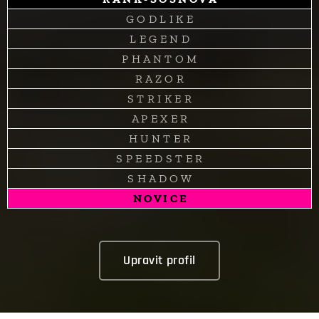
G O D L I K E
L E G E N D
P H A N T O M
R A Z O R
S T R I K E R
A P E X E R
H U N T E R
S P E E D S T E R
S H A D O W
N O V I C E
Upravit profil