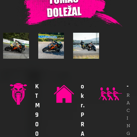
K
o
-
T
k
R
A
M
r.
C
9
P
I
0
R
N
0
A
G