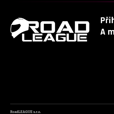
Při
A m
RoadLEAGUE s.r.o.