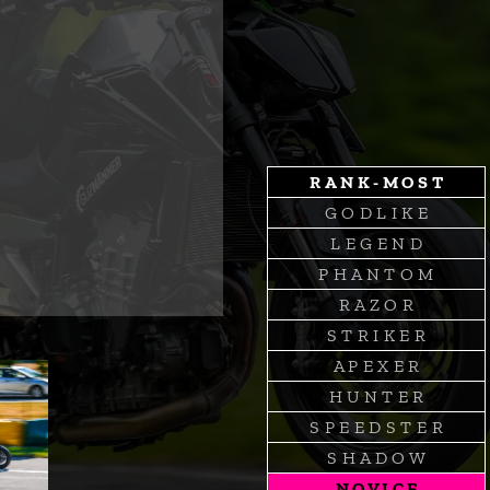
R A N K - M O S T
G O D L I K E
L E G E N D
P H A N T O M
R A Z O R
S T R I K E R
A P E X E R
H U N T E R
S P E E D S T E R
S H A D O W
N O V I C E