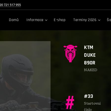
20 721 517 955
Domů
Informace
E-shop
Termíny 2026
Ša
KTM
DUKE
890R
NAKED
#33
Startovní
číslo