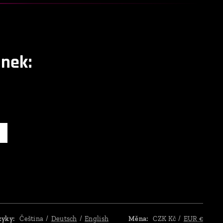
nek:
zyky
Čeština
Deutsch
English
Měna
CZK Kč
EUR €