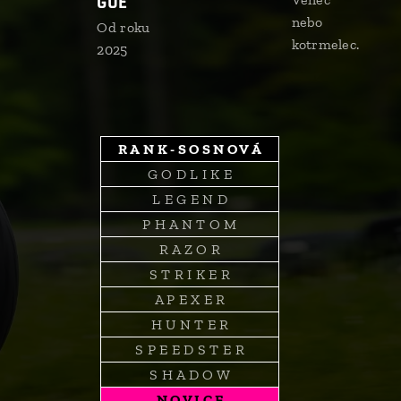
GUE
nebo
Od roku
kotrmelec.
2025
R A N K - S O S N O V Á
G O D L I K E
L E G E N D
P H A N T O M
R A Z O R
S T R I K E R
A P E X E R
H U N T E R
S P E E D S T E R
S H A D O W
N O V I C E