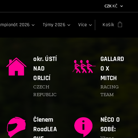
CZK
KČ
mpionát 2026
Týmy 2026
Více
Košík
okr. ÚSTÍ
GALLARD
NAD
O X
ORLICÍ
MITCH
CZECH
RACING
REPUBLIC
TEAM
Členem
NĚCO O
RoadLEA
SOBĚ:
Věnec