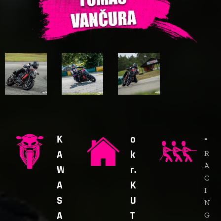
K
o
-
A
k
R
A
W
r.
C
A
K
I
S
U
N
A
T
G