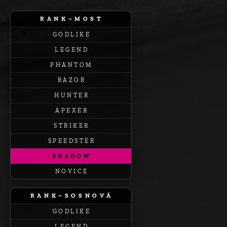
R A N K – M O S T
G O D L I K E
L E G E N D
P H A N T O M
R A Z O R
H U N T E R
A P E X E R
S T R I K E R
S P E E D S T E R
S H A D O W
N O V I C E
R A N K – S O S N O V Á
G O D L I K E
L E G E N D