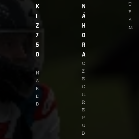
T
K
N
E
I
Á
A
Z
H
M
7
O
5
R
0
A
C
Z
N
E
A
C
K
H
E
R
D
E
P
U
B