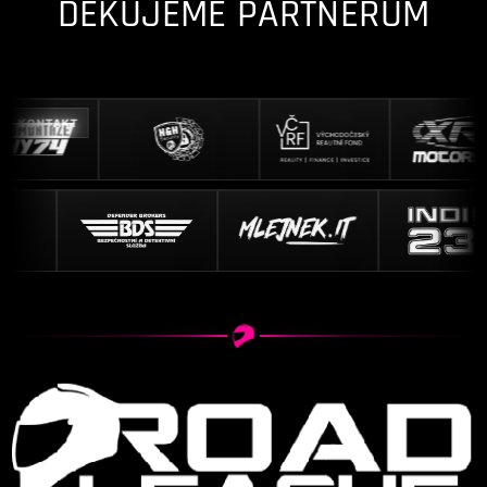
DĚKUJEME PARTNERŮM
KONTAKT