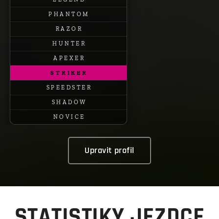
P H A N T O M
R A Z O R
H U N T E R
A P E X E R
S T R I K E R
S P E E D S T E R
S H A D O W
N O V I C E
Upravit profil
STATISTIKY JEZDCE