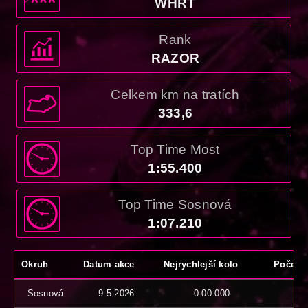
WHRT
Rank
RAZOR
Celkem km na tratích
333,6
Top Time Most
1:55.400
Top Time Sosnová
1:07.210
Okruh
Datum akce
Nejrychlejší kolo
Počet u
Sosnová
9.5.2026
0:00.000