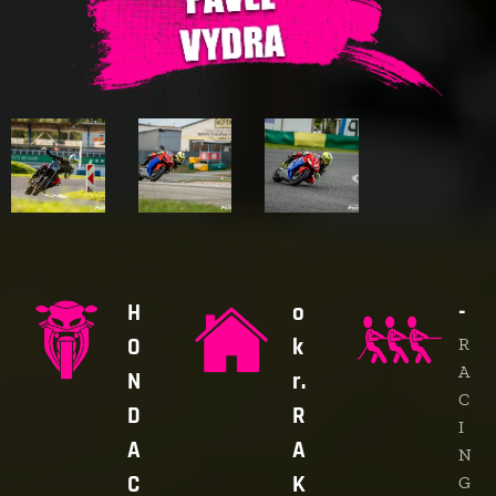
H
o
-
O
k
R
A
N
r.
C
D
R
I
A
A
N
C
K
G