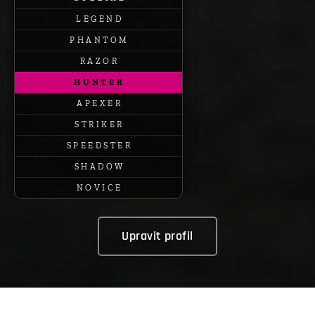
L E G E N D
P H A N T O M
R A Z O R
H U N T E R
A P E X E R
S T R I K E R
S P E E D S T E R
S H A D O W
N O V I C E
Upravit profil