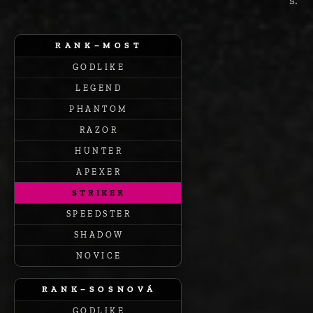
R A N K – M O S T
G O D L I K E
L E G E N D
P H A N T O M
R A Z O R
H U N T E R
A P E X E R
S T R I K E R
S P E E D S T E R
S H A D O W
N O V I C E
R A N K – S O S N O V Á
G O D L I K E