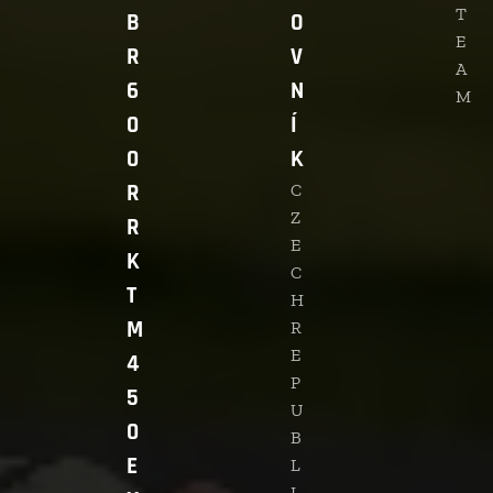
T
B
O
E
R
V
A
6
N
M
0
Í
0
K
R
C
Z
R
E
K
C
T
H
M
R
E
4
P
5
U
0
B
E
L
I