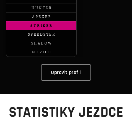
H U N T E R
A P E X E R
S T R I K E R
S P E E D S T E R
S H A D O W
N O V I C E
Upravit profil
STATISTIKY JEZDCE