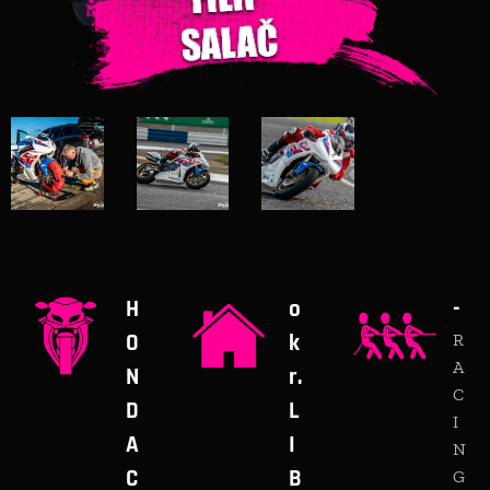
H
o
-
O
k
R
A
N
r.
C
D
L
I
A
I
N
C
B
G