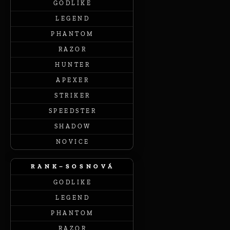
G O D L I K E
L E G E N D
P H A N T O M
R A Z O R
H U N T E R
A P E X E R
S T R I K E R
S P E E D S T E R
S H A D O W
N O V I C E
R A N K – S O S N O V Á
G O D L I K E
L E G E N D
P H A N T O M
R A Z O R