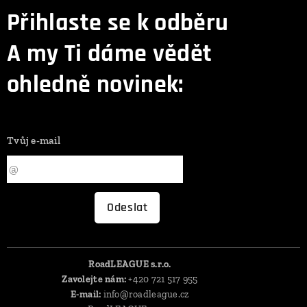
Přihlaste se k odběru
A my Ti dáme vědět
ohledně novinek:
Tvůj e-mail
Odeslat
RoadLEAGUE s.r.o.
Zavolejte nám:
+420 721 517 955
E-mail:
info@roadleague.cz