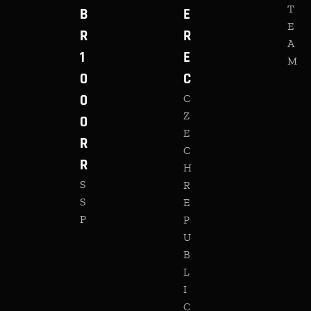
T
B
E
E
R
R
A
1
E
M
0
C
0
C
Z
0
E
R
C
R
H
S
R
S
E
P
P
U
B
L
I
C