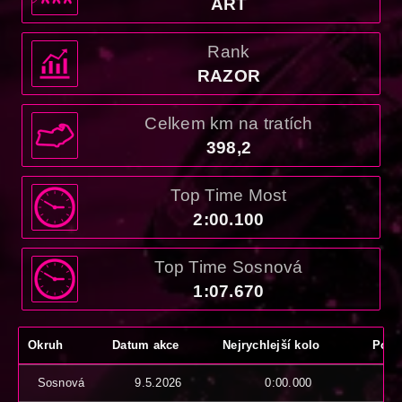
ART
Rank
RAZOR
Celkem km na tratích
398,2
Top Time Most
2:00.100
Top Time Sosnová
1:07.670
Okruh
Datum akce
Nejrychlejší kolo
Počet
Sosnová
9.5.2026
0:00.000