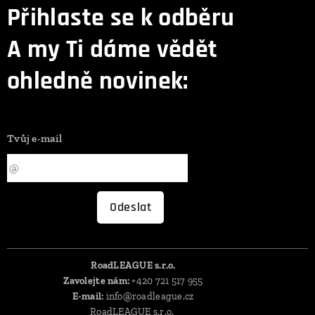
Přihlaste se k odběru
A my Ti dáme vědět
ohledně novinek:
Tvůj e-mail
Odeslat
RoadLEAGUE s.r.o.
Zavolejte nám:
+420 721 517 955
E-mail:
info@roadleague.cz
RoadLEAGUE s.r.o.