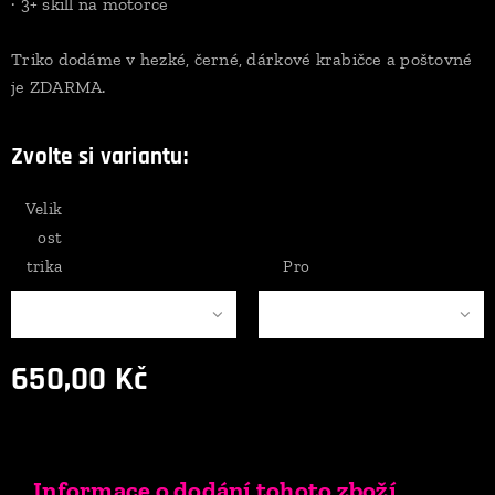
· 3+ skill na motorce
Triko dodáme v hezké, černé, dárkové krabičce a poštovné
je ZDARMA.
Zvolte si variantu:
Velik
ost
trika
Pro
650,00
Kč
Informace o dodání tohoto zboží