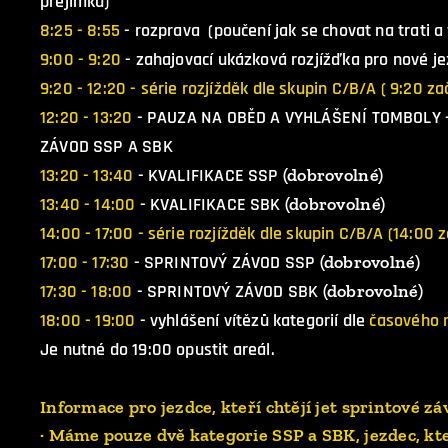
přejímku)
8:25 - 8:55
- rozprava (poučení jak se chovat na trati a
9:00 - 9:20
- zahajovací ukázková rozjížďka pro nové j
9:20 - 12:20 - série rozjížděk dle skupin C/B/A ( 9:20 z
12:20 - 13:20
- PAUZA NA OBĚD A VYHLÁŠENÍ TOMBOLY 
ZÁVOD SSP A SBK
13:20 - 13:40
- KVALIFIKACE SSP
(dobrovolné)
13:40 - 14:00
- KVALIFIKACE SBK
(dobrovolné)
14:00 - 17:00 - série rozjížděk dle skupin C/B/A (14:00 
17:00 - 17:30
- SPRINTOVÝ ZÁVOD SSP
(dobrovolné)
17:30 - 18:00
- SPRINTOVÝ ZÁVOD SBK
(dobrovolné)
18:00 - 19:00
- vyhlášení vítězů kategorií dle
časového 
Je nutné do 19:00 opustit areál.
Informace pro jezdce, kteří chtějí jet sprintové zá
· Máme pouze dvě kategorie SSP a SBK, jezdec, kte