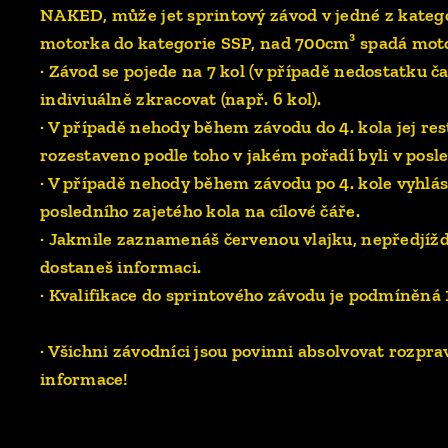
NAKED, může jet sprintový závod v jedné z katego
motorka do kategorie SSP, nad 700cm³ spadá mot
· Závod se pojede na 7 kol (v případě nedostatku č
indiviuálně zkracovat (např. 6 kol).
· V případě nehody během závodu do 4. kola jej re
rozestaveno podle toho v jakém pořadí byli v posle
· V případě nehody během závodu po 4. kole vyhlá
posledního zajetého kola na cílové čáře.
· Jakmile zaznamenáš červenou vlajku, nepředjíždí
dostaneš informaci.
· Kvalifikace do sprintového závodu je podmíněná 
· Všichni závodníci jsou povinni absolvovat rozprav
informace!