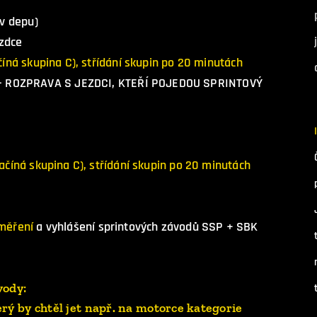
 v depu)
ezdce
ačíná skupina C), střídání skupin po 20 minutách
- ROZPRAVA S JEZDCI, KTEŘÍ POJEDOU SPRINTOVÝ
I
začíná skupina C), střídání skupin po 20 minutách
měření
a vyhlášení sprintových závodů SSP + SBK
vody:
rý by chtěl jet např. na motorce kategorie