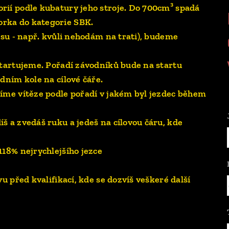
rií podle kubatury jeho stroje. Do 700cm³ spadá
orka do kategorie SBK.
asu - např. kvůli nehodám na trati), budeme
startujeme. Pořadí závodníků bude na startu
dním kole na cílové čáře.
síme vítěze podle pořadí v jakém byl jezdec během
š a zvedáš ruku a jedeš na cílovou čáru, kde
118% nejrychlejšího jezce
u před kvalifikací, kde se dozvíš veškeré další