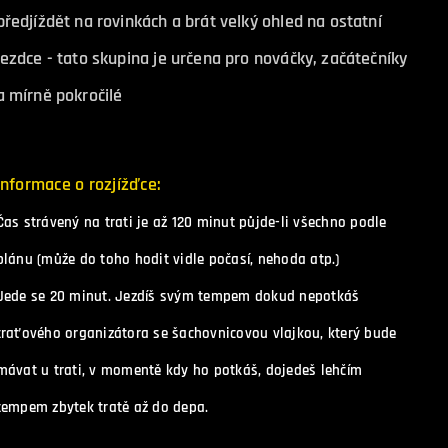
předjíždět na rovinkách a brát velký ohled na ostatní
jezdce - tato skupina je určena pro nováčky, začátečníky
a mírně pokročilé
nformace o rozjížďce:
Čas strávený na trati je až 120 minut půjde-li všechno podle
plánu (může do toho hodit vidle počasí, nehoda atp.)
Jede se 20 minut. Jezdíš svým tempem dokud nepotkáš
traťového organizátora se šachovnicovou vlajkou, který bude
mávat u trati, v momentě kdy ho potkáš, dojedeš lehčím
tempem zbytek tratě až do depa.