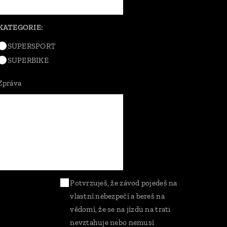
KATEGORIE:
SUPERSPORT
SUPERBIKE
Zpráva
Potvrzuješ, že závod pojedeš na
vlastní nebezpečí a bereš na
vědomí, že se na jízdu na trati
nevztahuje nebo nemusí