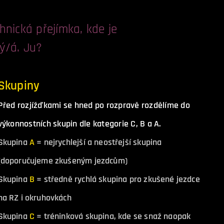
nická přejímka, kde je
ný/á. Ju?
Skupiny
Před rozjížďkami se hned po rozpravě rozdělíme do
výkonnostních skupin dle kategorie C, B a A.
Skupina
A
= nejrychlejší a neostřejší skupina
(doporučujeme zkušeným jezdcům)
Skupina
B
= středně rychlá skupina pro zkušené jezdce
na RZ i okruhovkách
Skupina
C
= tréninková skupina, kde se snaž naopak