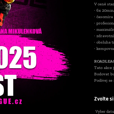
V ceně sta
· 6x 20min.
· časomíra 
· profesion
· maximáln
· zdravotn
· obsluha t
· kempovné
ROADLEAG
Tato akce
Bodovat bu
Podívej se
Zvolte si
Vyber dat