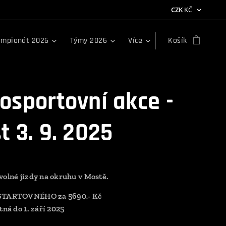
CZK
KČ
mpionát 2026
Týmy 2026
Více
Košík
osportovní akce -
t 3. 9. 2025
volné jízdy na okruhu v Mostě.
STARTOVNÉHO za 5690,- Kč
tná do 1. září 2025