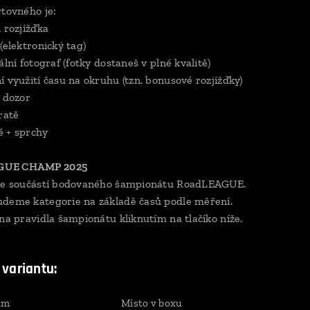
rtovného je:
 rozjížďka
(elektronický tag)
ální fotograf (fotky dostaneš v plné kvalitě)
í využití času na okruhu (tzn. bonusové rozjížďky)
í dozor
ratě
 + sprchy
UE CHAMP 2025
 je součástí bodovaného šampionátu RoadLEAGUE.
deme kategorie na základě časů podle měření.
 na pravidla šampionátu kliknutím na tlačíko níže.
 variantu:
um
Místo v boxu