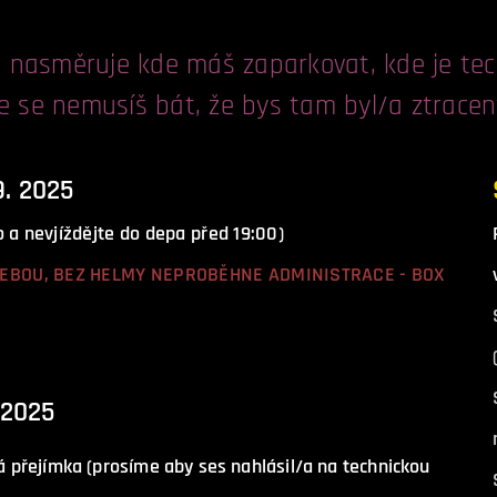
 nasměruje kde máš zaparkovat, kde je tech
že se nemusíš bát, že bys tam byl/a ztrace
. 2025
a nevjíždějte do depa před 19:00)
S SEBOU, BEZ HELMY NEPROBĚHNE ADMINISTRACE - BOX
 2025
ká přejímka (prosíme aby ses nahlásil/a na technickou