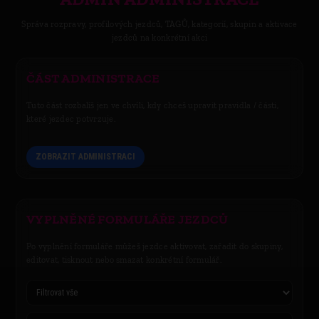
Správa rozpravy, profilových jezdců, TAGŮ, kategorií, skupin a aktivace
jezdců na konkrétní akci
ČÁST ADMINISTRACE
Tuto část rozbalíš jen ve chvíli, kdy chceš upravit pravidla / části,
které jezdec potvrzuje.
ZOBRAZIT ADMINISTRACI
VYPLNĚNÉ FORMULÁŘE JEZDCŮ
Po vyplnění formuláře můžeš jezdce aktivovat, zařadit do skupiny,
editovat, tisknout nebo smazat konkrétní formulář.