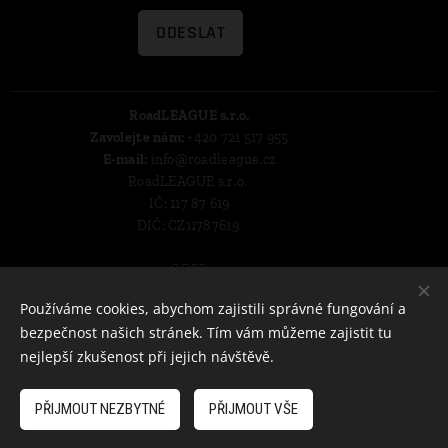
ODESLAT
RoadLEAGUE s.r.o.
Zavolejte nám:
+420 721 517 955
E-mail:
info@roadleague.cz
RoadLEAGUE s.r.o.
IČ: 117 87 619
DIČ: CZ11787619
GDPR
Obchodní podmínky
Cookies
Používáme cookies, abychom zajistili správné fungování a
bezpečnost našich stránek. Tím vám můžeme zajistit tu
Jazyky
nejlepší zkušenost při jejich návštěvě.
Čeština
Deutsch
English
Měna
PŘIJMOUT NEZBYTNÉ
PŘIJMOUT VŠE
CZK Kč
EUR €