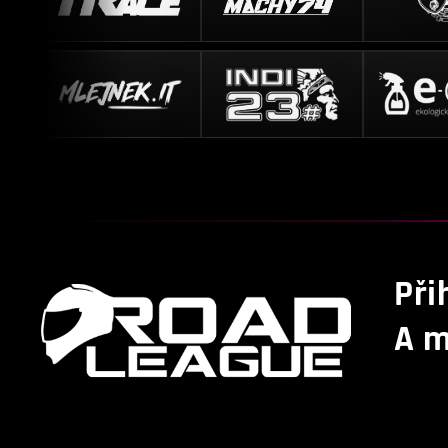
Při
A m