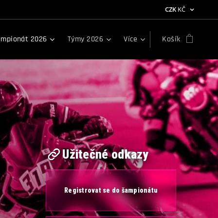
CZK
KČ
mpionát 2026
Týmy 2026
Více
Košík
Užitečné odkazy
Registrovat se do šampionátu