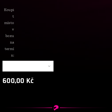
Koupi
t
místo
v
boxu
na
termí
n:
600,00
Kč