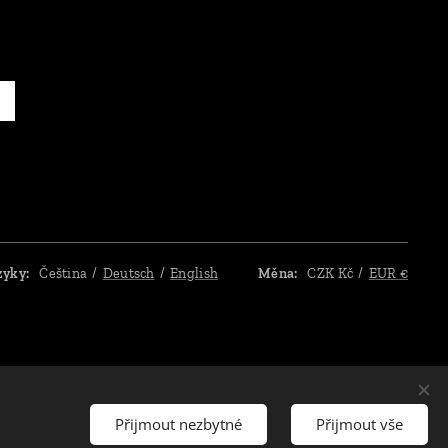
zyky
Čeština
Deutsch
English
Měna
CZK Kč
EUR €
Přijmout nezbytné
Přijmout vše