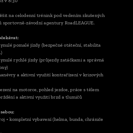
z v 8:30
ěšit na celodenní trénink pod vedením zkušených
rů sportovně-závodní agentury RoadLEAGUE.
očekávat:
lynulé pomalé jízdy (bezpečné otáteční, stabilita
.)
plynulé rychlé jízdy (průjezdy zatáčkami a správná
ony)
anévry a aktivní využití kontrařízení v krizových
sezení na motorce, pohled jezdce, práce s tělem
brždění a aktivní využití brzd a tlumičů
s sebou:
stroj + kompletní vybavení (helma, bunda, chrániče