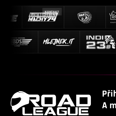
KONTAKT
Při
A m