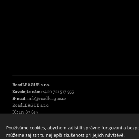
RoadLEAGUE s.r.o.
Zavolejte nám:
+420 721 517 955
E-mail:
info@roadleague.cz
RoadLEAGUE s.r.o.
IČ: 117 87 619
DIČ: CZ11787619
Používáme cookies, abychom zajistili správné fungování a bezp
GDPR
můžeme zajistit tu nejlepší zkušenost při jejich návštěvě.