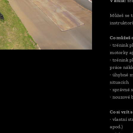
V kolik:
sra
Můžeš se t
instrukto
Co můžeš 
· trénink p
motorky aj
· trénink 
práce nákl
· úhybné m
situacích
· správné 
· nouzové 
Co si vzít 
· vlastní 
apod.)