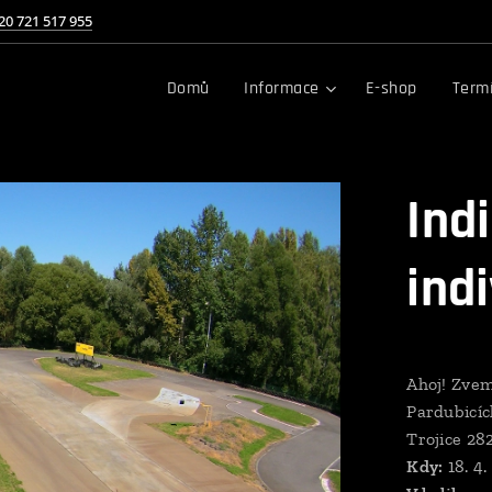
20 721 517 955
Domů
Informace
E-shop
Term
Ind
ind
Ahoj! Zvem
Pardubicí
Trojice 28
Kdy:
18. 4.