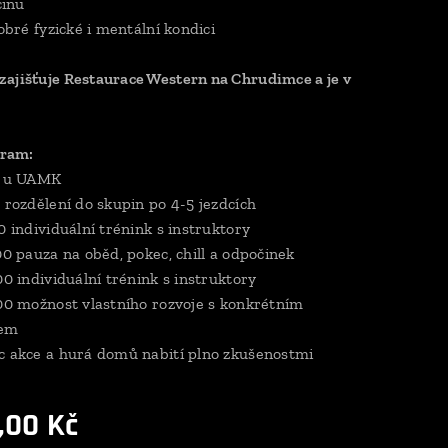
činu
dobré fyzické i mentální kondici
ajišťuje Restaurace Western na Chrudimce a je v
ram:
z u UAMK
0 rozdělení do skupin po 4-5 jezdcích
0 individuální trénink s instruktory
00 pauza na oběd, pokec, chill a odpočinek
00 individuální trénink s instruktory
:00 možnost vlastního rozvoje s konkrétním
rem
c akce a hurá domů nabití plno zkušenostmi
,00
Kč