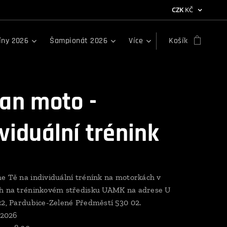
CZK
KČ
íny 2026
Šampionát 2026
Více
Košík
ian moto -
ividuální trénink
e Tě na individuální trénínk na motorkách v
ch na tréninkovém středisku UAMK na adrese U
22, Pardubice-Zelené Předměstí 530 02.
 2026