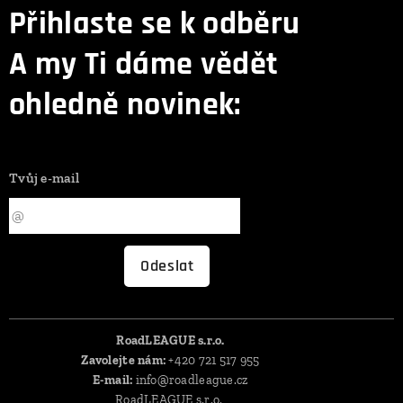
Přihlaste se k odběru
A my Ti dáme vědět
ohledně novinek:
Tvůj e-mail
Odeslat
RoadLEAGUE s.r.o.
Zavolejte nám:
+420 721 517 955
E-mail:
info@roadleague.cz
RoadLEAGUE s.r.o.