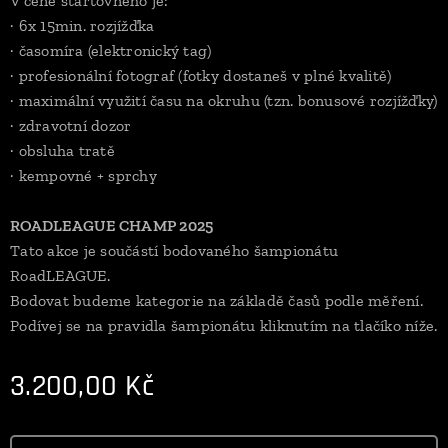
V ceně startovného je:
· 6x 15min. rozjížďka
· časomíra (elektronický tag)
· profesionální fotograf (fotky dostaneš v plné kvalitě)
· maximální využití času na okruhu (tzn. bonusové rozjížďky)
· zdravotní dozor
· obsluha tratě
· kempovné + sprchy
ROADLEAGUE CHAMP 2025
Tato akce je součástí bodovaného šampionátu
RoadLEAGUE.
Bodovat budeme kategorie na základě časů podle měření.
Podívej se na pravidla šampionátu kliknutím na tlačíko níže.
3.200,00
Kč