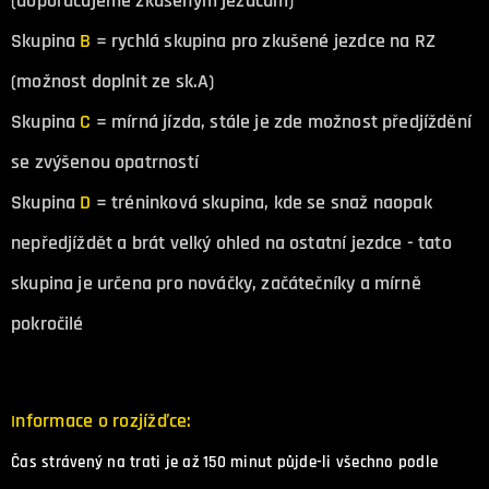
(doporučujeme zkušeným jezdcům)
Skupina
B
= rychlá skupina pro zkušené jezdce na RZ
(možnost doplnit ze sk.A)
Skupina
C
= mírná jízda, stále je zde možnost předjíždění
se zvýšenou opatrností
Skupina
D
= tréninková skupina, kde se snaž naopak
nepředjíždět a brát velký ohled na ostatní jezdce - tato
skupina je určena pro nováčky, začátečníky a mírně
pokročilé
nformace o rozjížďce:
I
Čas strávený na trati je až 150 minut půjde-li všechno podle