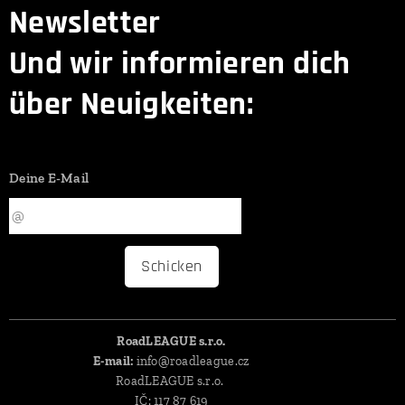
Newsletter
Und wir informieren dich
über Neuigkeiten:
Deine E-Mail
Schicken
RoadLEAGUE s.r.o.
E-mail:
info@roadleague.cz
RoadLEAGUE s.r.o.
IČ: 117 87 619