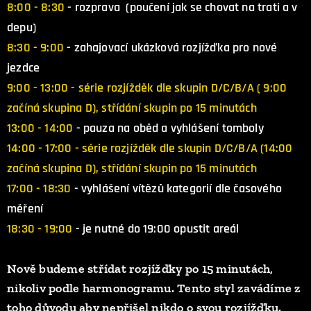
8:00 - 8:30
- rozprava (poučení jak se chovat na trati a v
depu)
8:30 - 9:00
- zahajovací ukázková rozjížďka pro nové
jezdce
9:00 - 13:00 - série rozjížděk dle skupin D/C/B/A ( 9:00
začíná skupina D), střídání skupin po 15 minutách
13:00 - 14:00
- pauza na oběd a vyhlášení tomboly
14:00 - 17:00 - série rozjížděk dle skupin D/C/B/A (14:00
začíná skupina D), střídání skupin po 15 minutách
17:00 - 18:30
- vyhlášení vítězů kategorií dle časového
měření
18:30 - 19:00
-
je nutné do 19:00 opustit areál
Nově budeme střídat rozjížďky po 15 minutách,
nikoliv podle harmonogramu. Tento styl zavádíme z
toho důvodu aby nepřišel nikdo o svou rozjížďku.