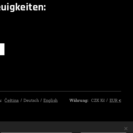
uigkeiten:
n
Čeština
Deutsch
English
Währung
CZK Kč
EUR €