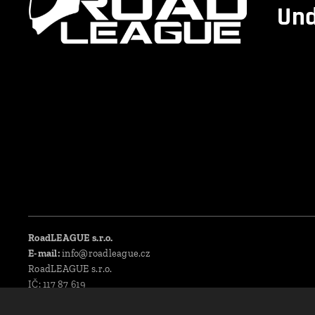
Und
RoadLEAGUE s.r.o.
E-mail:
info@roadleague.cz
RoadLEAGUE s.r.o.
IČ: 117 87 619
DIČ: CZ11787619