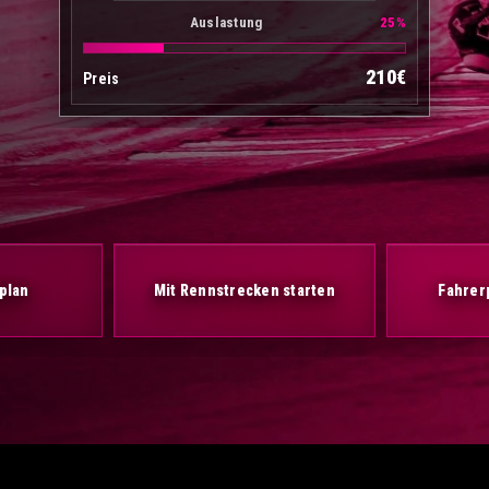
Auslastung
25%
210€
Preis
plan
Mit Rennstrecken starten
Fahrerp