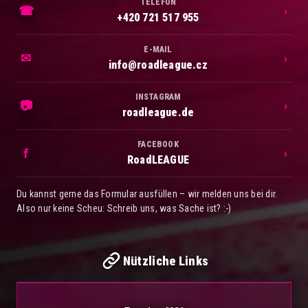
TELEFON
☎
›
+420 721 517 955
E-MAIL
✉
›
info@roadleague.cz
INSTAGRAM
📷
›
roadleague.de
FACEBOOK
f
›
RoadLEAGUE
Du kannst gerne das Formular ausfüllen – wir melden uns bei dir.
Also nur keine Scheu: Schreib uns, was Sache ist? :-)
Nützliche Links