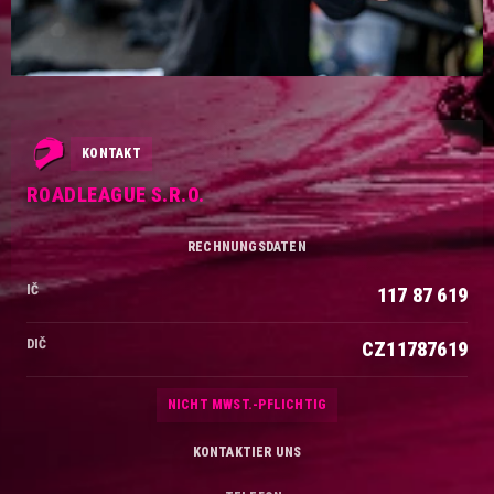
KONTAKT
ROADLEAGUE S.R.O.
RECHNUNGSDATEN
IČ
117 87 619
DIČ
CZ11787619
NICHT MWST.-PFLICHTIG
KONTAKTIER UNS