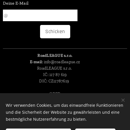
Deine E-Mail
Schicken
RoadLEAGUE s.r.o.
E-mail:
info@roadleague.cz
RoadLEAGUE s.r.o.
IČ: 117 87 619
DIČ: CZ11787619
GDPR
Allgemeine geschaftsbedingungen
Cookies
Wir verwenden Cookies, um das einwandfreie Funktionieren
und die Sicherheit der Website zu gewährleisten und eine
Sprachen
bestmögliche Nutzererfahrung zu bieten.
Čeština
Deutsch
English