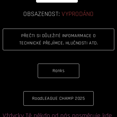
OBSAZENOST:
VYPRODÁNO
PŘEČTI SI DŮLEŽITÉ INFOMARMACE O
TECHNICKÉ PŘEJÍMCE, HLUČNOSTI ATD.
Ranks
RoadLEAGUE CHAMP 2025
Vždycky Tě někdo od nás nasměruje kde