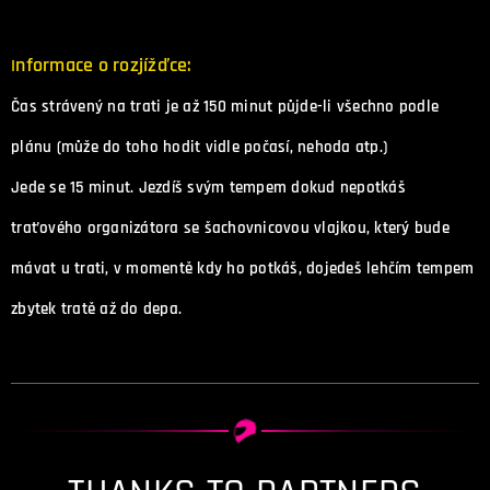
nformace o rozjížďce:
I
Čas strávený na trati je až 150 minut půjde-li všechno podle
plánu (může do toho hodit vidle počasí, nehoda atp.)
Jede se 15 minut. Jezdíš svým tempem dokud nepotkáš
traťového organizátora se šachovnicovou vlajkou, který bude
mávat u trati, v momentě kdy ho potkáš, dojedeš lehčím tempem
zbytek tratě až do depa.