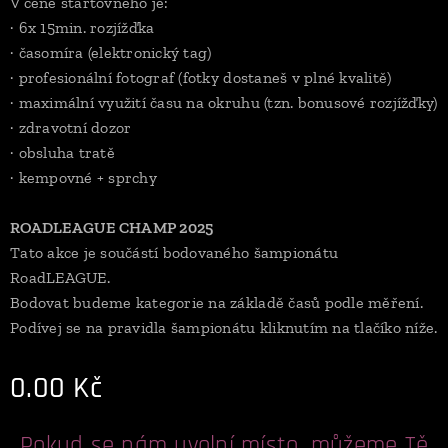
V ceně startovného je:
· 6x 15min. rozjížďka
· časomíra (elektronický tag)
· profesionální fotograf (fotky dostaneš v plné kvalitě)
· maximální využití času na okruhu (tzn. bonusové rozjížďky)
· zdravotní dozor
· obsluha tratě
· kempovné + sprchy
ROADLEAGUE CHAMP 2025
Tato akce je součástí bodovaného šampionátu
RoadLEAGUE.
Bodovat budeme kategorie na základě časů podle měření.
Podívej se na pravidla šampionátu kliknutím na tlačíko níže.
0.00
Kč
Pokud se nám uvolní místo, můžeme Tě