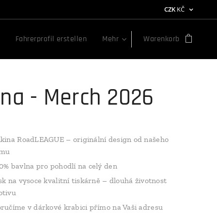
CZK
KČ
Fahrerprofil erstellen
Mehr
Warenkorb
ina - Merch 2026
kina RoadLEAGUE – originální design od našeho
ýmu
0% bavlna pro pohodlí na celý den
sk na vysoce kvalitní tiskárně – dlouhá životnost
tivu
ručíme v dárkové krabici přímo na Vaši adresu