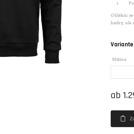
Po
Oblékni s
hadry, ale 
Variante
Mikina
ab
1.
Z