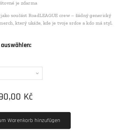
štovné je zdarma
e jako součást RoadLEAGUE crew – žádný generický
merch, který ukáže, kde je tvoje srdce a kdo má styl.
 auswählen:
290,00
Kč
um Warenkorb hinzufügen