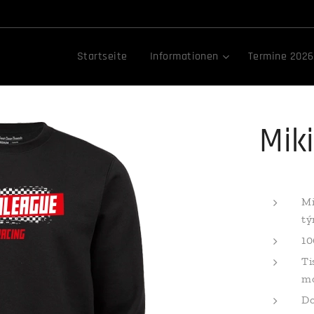
Startseite
Informationen
Termine 2026
Mik
Mi
t
10
Ti
mo
Do