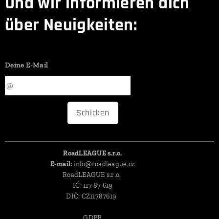
Und wir informieren dich
über Neuigkeiten:
Deine E-Mail
Schicken
RoadLEAGUE s.r.o.
E-mail:
info@roadleague.cz
RoadLEAGUE s.r.o.
IČ: 117 87 619
DIČ: CZ11787619
GDPR