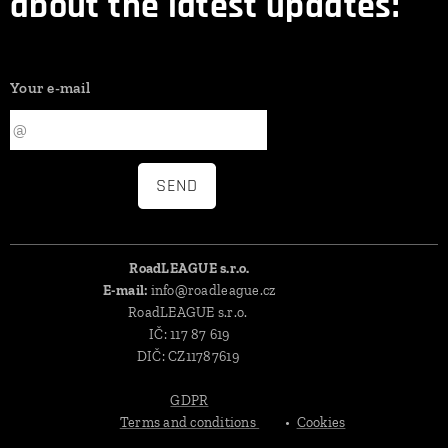
about the latest updates:
Your e-mail
SEND
RoadLEAGUE s.r.o.
E-mail:
info@roadleague.cz
RoadLEAGUE s.r.o.
IČ: 117 87 619
DIČ: CZ11787619
GDPR
Terms and conditions
Cookies